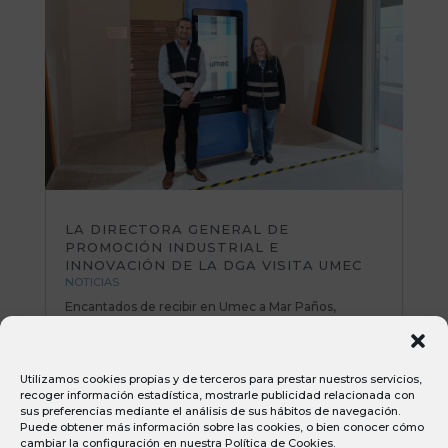
LA DIRECTORA GENERAL DE
PROMOCIÓN INDUSTRIAL E
INNOVACIÓN DE LA DGA VISITA UMEC
NOTICIAS
Encantados de recibir en Umec a Mar Paños,
directora General de Promoción Industrial e
Innovación del Gobierno de Aragón. Una mañana
muy productiva repasando planes de mejora y
Utilizamos cookies propias y de terceros para prestar nuestros servicios,
poniendo sobre la mesa nuevas iniciativas e ideas
recoger información estadística, mostrarle publicidad relacionada con
muy interesantes. Todo el equipo Umec...
sus preferencias mediante el análisis de sus hábitos de navegación.
Puede obtener más información sobre las cookies, o bien conocer cómo
cambiar la configuración en nuestra
Política de Cookies
.